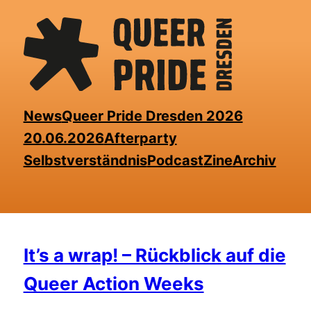
Skip
to
the
content
News
Queer Pride Dresden 2026
20.06.2026
Afterparty
Selbstverständnis
Podcast
Zine
Archiv
It’s a wrap! – Rückblick auf die
Queer Action Weeks