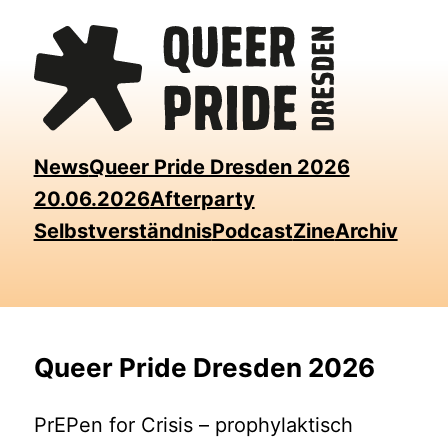
Skip
to
the
content
News
Queer Pride Dresden 2026
20.06.2026
Afterparty
Selbstverständnis
Podcast
Zine
Archiv
Queer Pride Dresden 2026
PrEPen for Crisis – prophylaktisch