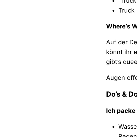
Truck
Truck
Where’s W
Auf der D
könnt ihr 
gibt’s que
Augen offe
Do’s & Do
Ich packe
Wasser
Regen