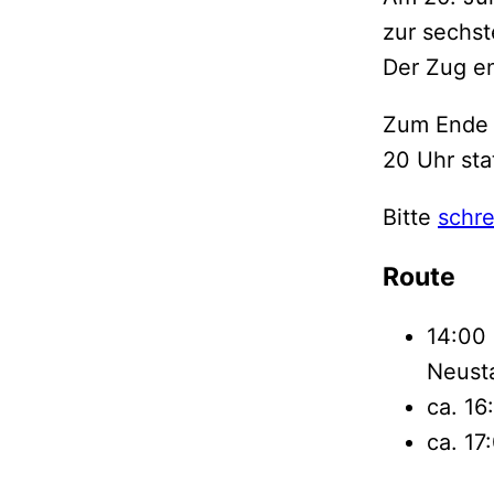
zur sechs
Der Zug en
Zum Ende 
20 Uhr stat
Bitte
schre
Route
14:00
Neust
ca. 1
ca. 1