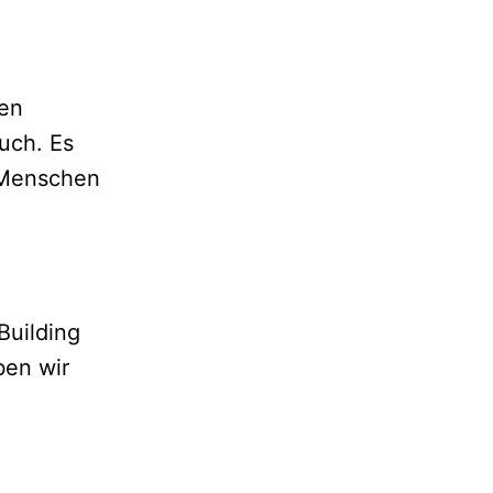
ten
euch. Es
 Menschen
Building
ben wir