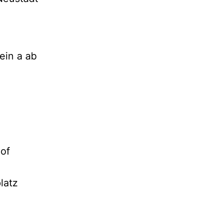
ein a ab
of
latz