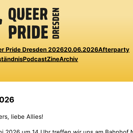
r Pride Dresden 2026
20.06.2026
Afterparty
ständnis
Podcast
Zine
Archiv
2026
s, liebe Allies!
i 2026 um 14 Uhr treffen wir uns am Bahnhof 