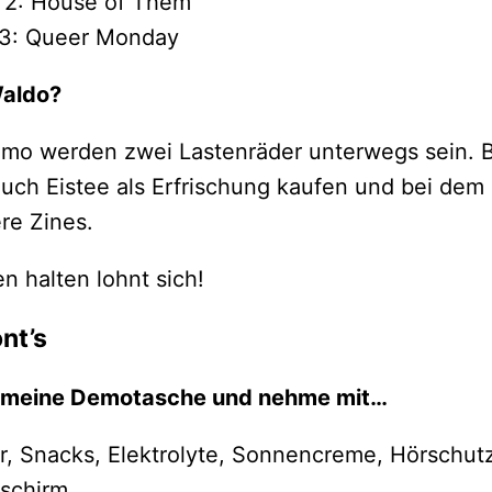
 2: House of Them
 3: Queer Monday
aldo?
emo werden zwei Lastenräder unterwegs sein. 
euch Eistee als Erfrischung kaufen und bei dem
ere Zines.
n halten lohnt sich!
nt’s
 meine Demotasche und nehme mit…
, Snacks, Elektrolyte, Sonnencreme, Hörschut
schirm