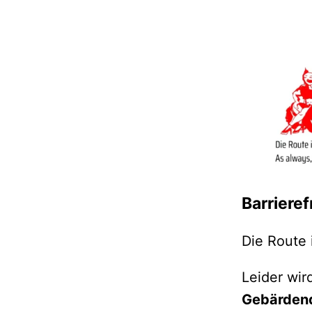
Barrieref
Die Route i
Leider wir
Gebärden