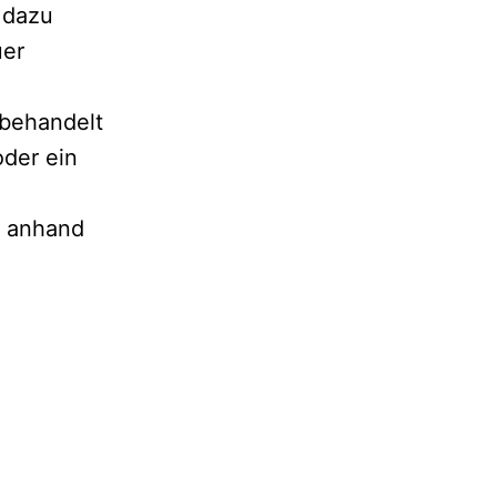
s dazu
uer
 behandelt
oder ein
t anhand