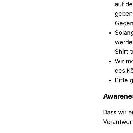
auf de
geben.
Gegen
Solang
werden
Shirt 
Wir mö
des K
Bitte 
Awarenes
Dass wir e
Verantwor