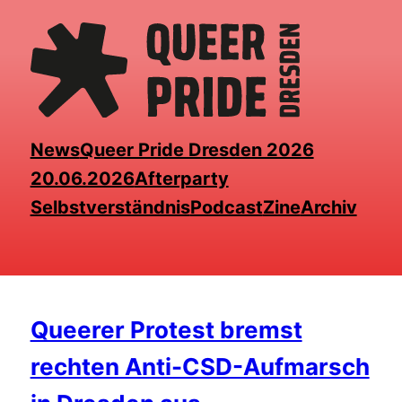
Skip
to
the
content
News
Queer Pride Dresden 2026
20.06.2026
Afterparty
Selbstverständnis
Podcast
Zine
Archiv
Queerer Protest bremst
rechten Anti-CSD-Aufmarsch