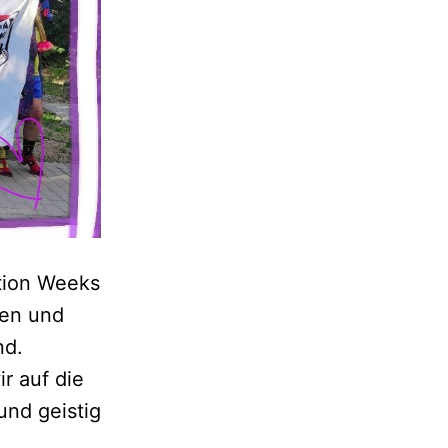
tion Weeks
ren und
nd.
r auf die
und geistig