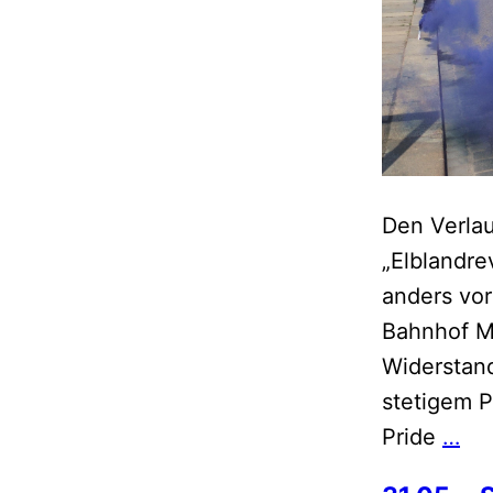
Den Verlau
„Elblandre
anders vor
Bahnhof M
Widerstan
stetigem P
Qu
Pride
…
Pro