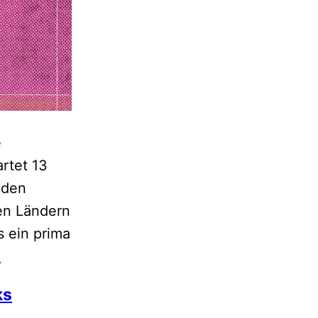
e
rtet 13
 den
en Ländern
s ein prima
Zubringerdemo
…
vom
ks
HBF