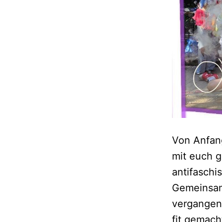
Von Anfan
mit euch g
antifaschi
Gemeinsam 
vergangene
fit gemach