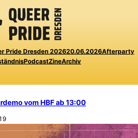
r Pride Dresden 2026
20.06.2026
Afterparty
ständnis
Podcast
Zine
Archiv
erdemo vom HBF ab 13:00
19