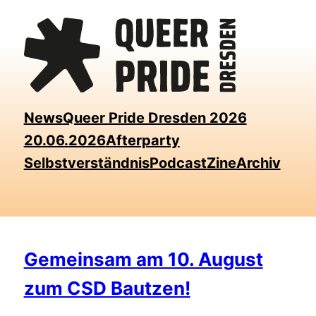
Skip
to
the
content
News
Queer Pride Dresden 2026
20.06.2026
Afterparty
Selbstverständnis
Podcast
Zine
Archiv
Gemeinsam am 10. August
zum CSD Bautzen!