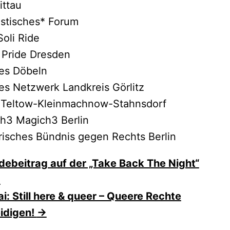
ittau
istisches* Forum
Soli Ride
 Pride Dresden
es Döbeln
s Netzwerk Landkreis Görlitz
a Teltow-Kleinmachnow-Stahnsdorf
h3 Magich3 Berlin
risches Bündnis gegen Rechts Berlin
ragsnavigation
ebeitrag auf der „Take Back The Night“
5
ai: Still here & queer – Queere Rechte
idigen!
→