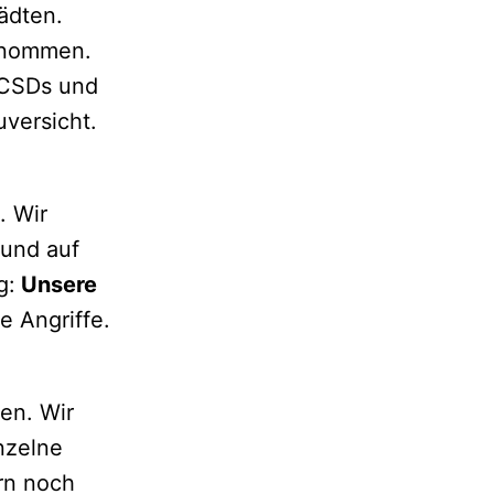
ädten.
enommen.
 CSDs und
uversicht.
. Wir
 und auf
g:
Unsere
 Angriffe.
en. Wir
inzelne
rn noch