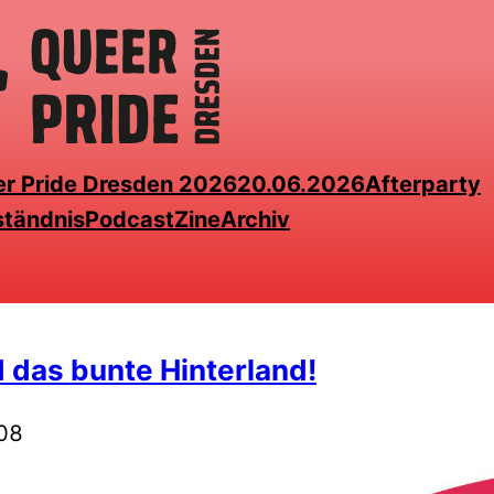
r Pride Dresden 2026
20.06.2026
Afterparty
ständnis
Podcast
Zine
Archiv
d das bunte Hinterland!
08