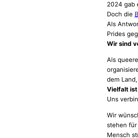
2024 gab e
Doch die
B
Als Antwo
Prides geg
Wir sind v
Als queere
organisier
dem Land, 
Vielfalt is
Uns verbi
Wir wünsch
stehen für
Mensch st