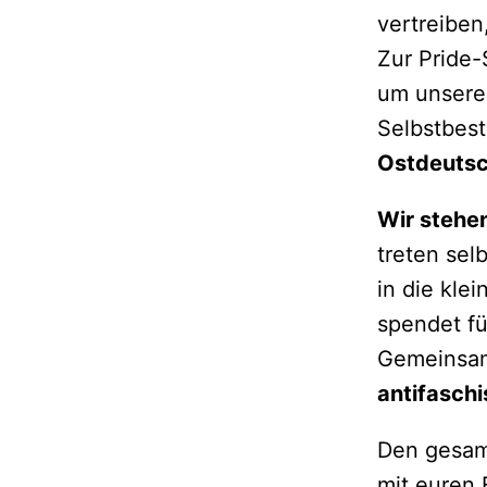
vertreiben
Zur Pride-
um unsere
Selbstbes
Ostdeutsc
Wir stehe
treten sel
in die kle
spendet für
Gemeinsam
antifasch
Den gesamt
mit euren