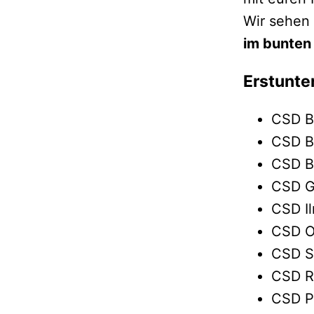
Wir sehen
im bunten 
Erstunte
CSD B
CSD B
CSD B
CSD G
CSD I
CSD O
CSD S
CSD R
CSD P