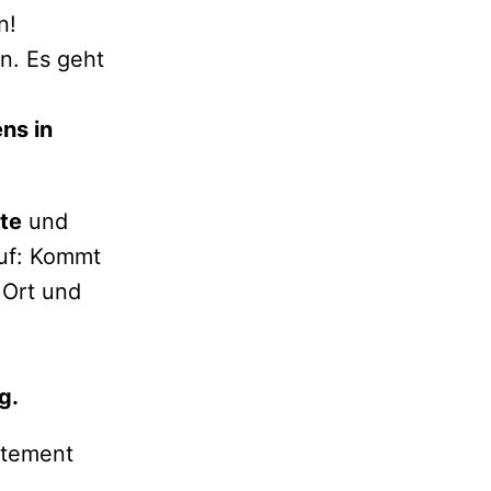
n!
n. Es geht
ns in
te
und
auf: Kommt
 Ort und
g.
tatement