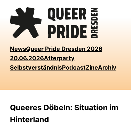
Skip
to
the
content
News
Queer Pride Dresden 2026
20.06.2026
Afterparty
Selbstverständnis
Podcast
Zine
Archiv
Queeres Döbeln: Situation im
Hinterland