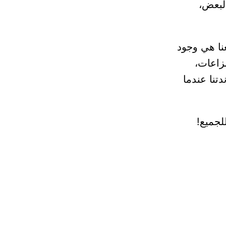
البعض،
نا هي وجود
زاعات،
تنا عندما
لجميع!