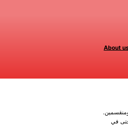
About u
ومنقسمين.
حتى في